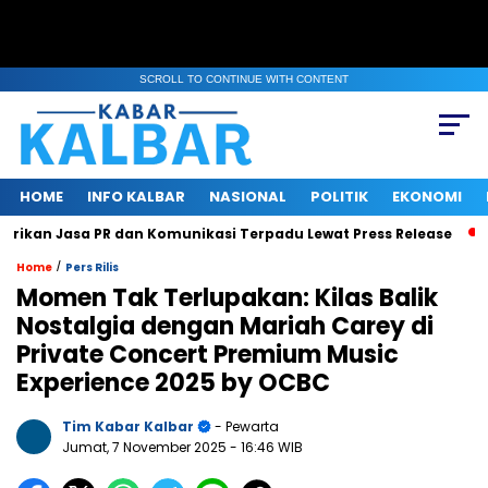
SCROLL TO CONTINUE WITH CONTENT
HOME
INFO KALBAR
NASIONAL
POLITIK
EKONOMI
an Jasa PR dan Komunikasi Terpadu Lewat Press Release
Foku
/
Home
Pers Rilis
Momen Tak Terlupakan: Kilas Balik
Nostalgia dengan Mariah Carey di
Private Concert Premium Music
Experience 2025 by OCBC
Tim Kabar Kalbar
- Pewarta
Jumat, 7 November 2025
- 16:46 WIB