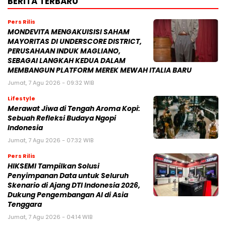
BERITA TERBARU
Pers Rilis
MONDEVITA MENGAKUISISI SAHAM
MAYORITAS DI UNDERSCORE DISTRICT,
PERUSAHAAN INDUK MAGLIANO,
SEBAGAI LANGKAH KEDUA DALAM
MEMBANGUN PLATFORM MEREK MEWAH ITALIA BARU
Jumat, 7 Agu 2026 - 09:32 WIB
Lifestyle
Merawat Jiwa di Tengah Aroma Kopi:
Sebuah Refleksi Budaya Ngopi
Indonesia
Jumat, 7 Agu 2026 - 07:32 WIB
Pers Rilis
HIKSEMI Tampilkan Solusi
Penyimpanan Data untuk Seluruh
Skenario di Ajang DTI Indonesia 2026,
Dukung Pengembangan AI di Asia
Tenggara
Jumat, 7 Agu 2026 - 04:14 WIB