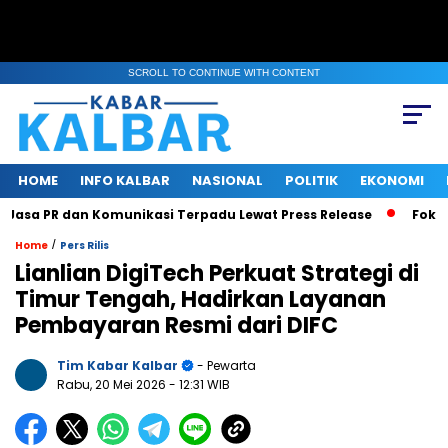
SCROLL TO CONTINUE WITH CONTENT
HOME
INFO KALBAR
NASIONAL
POLITIK
EKONOMI
asa PR dan Komunikasi Terpadu Lewat Press Release
Fokus Be
/
Home
Pers Rilis
Lianlian DigiTech Perkuat Strategi di
Timur Tengah, Hadirkan Layanan
Pembayaran Resmi dari DIFC
Tim Kabar Kalbar
- Pewarta
Rabu, 20 Mei 2026
- 12:31 WIB