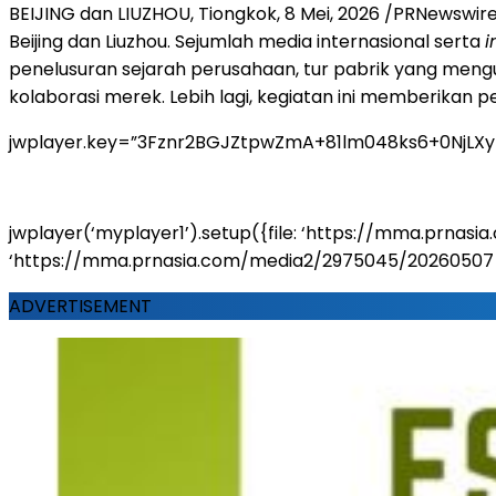
BEIJING dan LIUZHOU, Tiongkok
,
8 Mei, 2026
/PRNewswire/
Beijing dan Liuzhou. Sejumlah media internasional serta
i
penelusuran sejarah perusahaan, tur pabrik yang men
kolaborasi merek. Lebih lagi, kegiatan ini memberikan
jwplayer.key=”3Fznr2BGJZtpwZmA+81lm048ks6+0NjLX
jwplayer(‘myplayer1’).setup({file: ‘https://mma.prna
‘https://mma.prnasia.com/media2/2975045/20260507_141609
ADVERTISEMENT