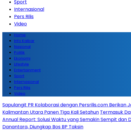
Sport
Internasional
Pers Rilis
Video
Home
Info Kalbar
Nasional
Politik
Ekonomi
Lifestyle
Entertainment
Sport
Internasional
Pers Rilis
Video
Sapulangit PR Kolaborasi dengan Persrilis.com Berikan
Kalimantan Utara Panen Tiga Kali Setahun
Termasuk Dapa
Annual Report: Solusi Waktu yang Semakin Sempit dan 
Danantara, Diungkap Bos BP Taksin