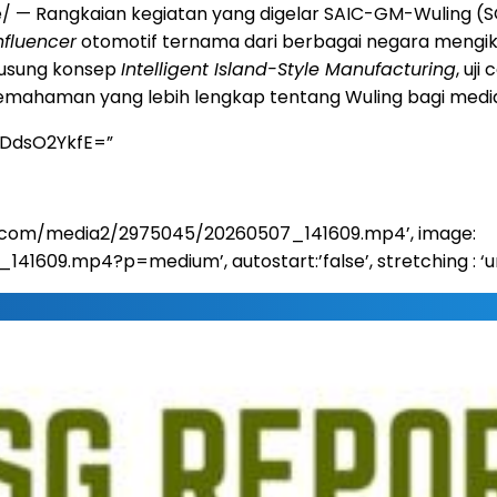
 — Rangkaian kegiatan yang digelar SAIC-GM-Wuling (SG
nfluencer
otomotif ternama dari berbagai negara mengiku
gusung konsep
Intelligent Island-Style Manufacturing
, uji
 pemahaman yang lebih lengkap tentang Wuling bagi medi
yDdsO2YkfE=”
sia.com/media2/2975045/20260507_141609.mp4’, image:
.mp4?p=medium’, autostart:’false’, stretching : ‘uniform