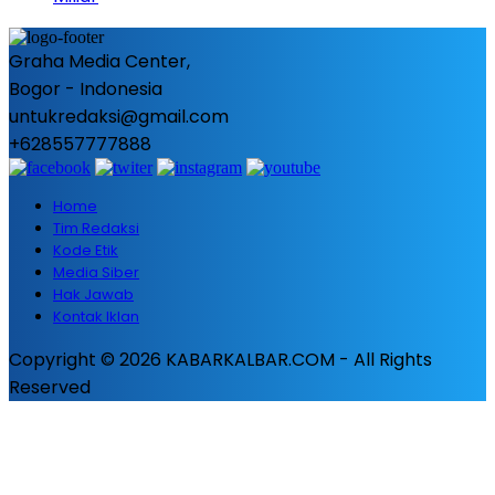
Graha Media Center,
Bogor - Indonesia
untukredaksi@gmail.com
+628557777888
Home
Tim Redaksi
Kode Etik
Media Siber
Hak Jawab
Kontak Iklan
Copyright © 2026 KABARKALBAR.COM - All Rights
Reserved