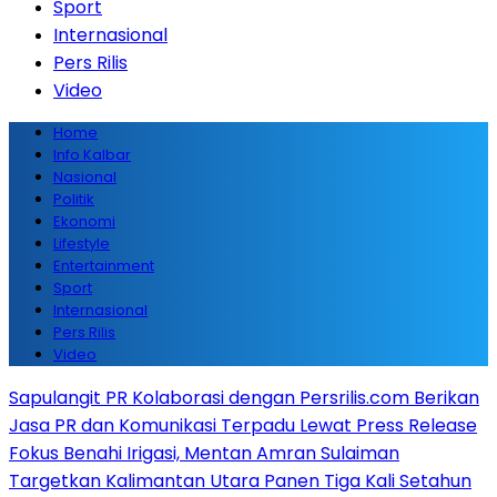
Sport
Internasional
Pers Rilis
Video
Home
Info Kalbar
Nasional
Politik
Ekonomi
Lifestyle
Entertainment
Sport
Internasional
Pers Rilis
Video
Sapulangit PR Kolaborasi dengan Persrilis.com Berikan
Jasa PR dan Komunikasi Terpadu Lewat Press Release
Fokus Benahi Irigasi, Mentan Amran Sulaiman
Targetkan Kalimantan Utara Panen Tiga Kali Setahun