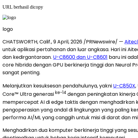
URL berhasil dicopy
logo
CHATSWORTH, Calif.
,
9 April, 2026
/PRNewswire/ —
Aitec
untuk aplikasi pertahanan dan luar angkasa. Hari ini 
dan kedirgantaraan.
U-C8600 dan U-C8601
baru ini ada
core hibrida dengan GPU berkinerja tinggi dan Neural Pr
sangat penting.
Melanjutkan kesuksesan pendahulunya, yakni
U-C850X
,
ke-14
Core™ Ultra generasi
dengan peningkatan kinerja CP
mempercepat AI di edge taktis dengan menghadirkan kone
pengoperasian yang andal di lingkungan yang paling ke
performa AI/ML yang canggih untuk misi di darat dan mis
Menghadirkan dua komputer berkinerja tinggi yang ses
dioptimalkan untuk beban kerja intensif komputasi.