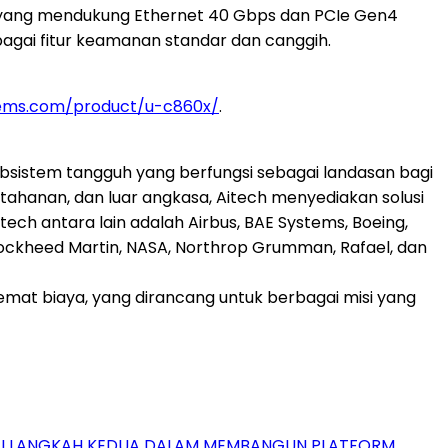
gi yang mendukung Ethernet 40 Gbps dan PCIe Gen4
agai fitur keamanan standar dan canggih.
tems.com/product/u-c860x/
.
sistem tangguh yang berfungsi sebagai landasan bagi
rtahanan, dan luar angkasa, Aitech menyediakan solusi
tech antara lain adalah Airbus, BAE Systems, Boeing,
, Lockheed Martin, NASA, Northrop Grumman, Rafael, dan
at biaya, yang dirancang untuk berbagai misi yang
GAI LANGKAH KEDUA DALAM MEMBANGUN PLATFORM