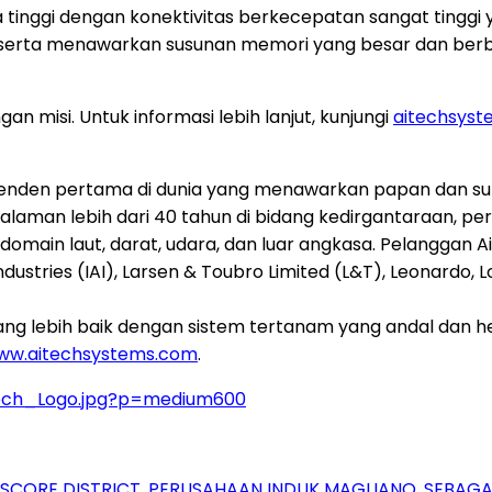
a tinggi dengan konektivitas berkecepatan sangat ting
t serta menawarkan susunan memori yang besar dan berb
misi. Untuk informasi lebih lanjut, kunjungi
aitechsys
enden pertama di dunia yang menawarkan papan dan sub
galaman lebih dari 40 tahun di bidang kedirgantaraan, pe
domain laut, darat, udara, dan luar angkasa. Pelanggan Ai
ndustries (IAI), Larsen & Toubro Limited (L&T), Leonardo
lebih baik dengan sistem tertanam yang andal dan hem
ww.aitechsystems.com
.
tech_Logo.jpg?p=medium600
RSCORE DISTRICT, PERUSAHAAN INDUK MAGLIANO, SEBA