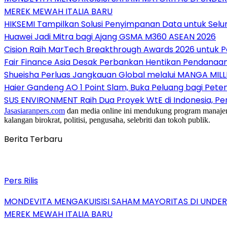
MEREK MEWAH ITALIA BARU
HIKSEMI Tampilkan Solusi Penyimpanan Data untuk Selur
Huawei Jadi Mitra bagi Ajang GSMA M360 ASEAN 2026
Cision Raih MarTech Breakthrough Awards 2026 untuk Pem
Fair Finance Asia Desak Perbankan Hentikan Pendanaan
Shueisha Perluas Jangkauan Global melalui MANGA MILL
Haier Gandeng AO 1 Point Slam, Buka Peluang bagi Pete
SUS ENVIRONMENT Raih Dua Proyek WtE di Indonesia, Pe
Jasasiaranpers.com
dan media online ini mendukung program manajemen 
kalangan birokrat, politisi, pengusaha, selebriti dan tokoh publik.
Berita Terbaru
Pers Rilis
MONDEVITA MENGAKUISISI SAHAM MAYORITAS DI UNDE
MEREK MEWAH ITALIA BARU