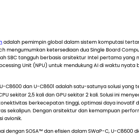
h
adalah pemimpin global dalam sistem komputasi tert
Aitech mengumumkan ketersediaan dua Single Board Comput
lah SBC tangguh berbasis arsitektur Intel pertama yang
ocessing Unit (NPU) untuk mendukung AI di waktu nyata ba
 U-C8600 dan U-C8601 adalah satu-satunya solusi yang te
U sekitar 2,5 kali dan GPU sekitar 2 kali. Solusi ini me
ktivitas berkecepatan tinggi, optimasi daya inovatif de
ras sekalipun. Dengan arsitektur dan kemampuan perform
i avionik.
uai dengan SOSA™ dan efisien dalam SWaP-C, U-C8600 dio