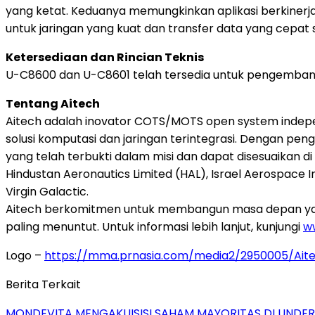
yang ketat. Keduanya memungkinkan aplikasi berkinerj
untuk jaringan yang kuat dan transfer data yang cepa
Ketersediaan dan Rincian Teknis
U-C8600 dan U-C8601 telah tersedia untuk pengembangan 
Tentang Aitech
Aitech adalah inovator COTS/MOTS open system indep
solusi komputasi dan jaringan terintegrasi. Dengan pen
yang telah terbukti dalam misi dan dapat disesuaikan di 
Hindustan Aeronautics Limited (HAL), Israel Aerospace I
Virgin Galactic.
Aitech berkomitmen untuk membangun masa depan yang 
paling menuntut. Untuk informasi lebih lanjut, kunjungi
w
Logo –
https://mma.prnasia.com/media2/2950005/Ai
Berita Terkait
MONDEVITA MENGAKUISISI SAHAM MAYORITAS DI UNDE