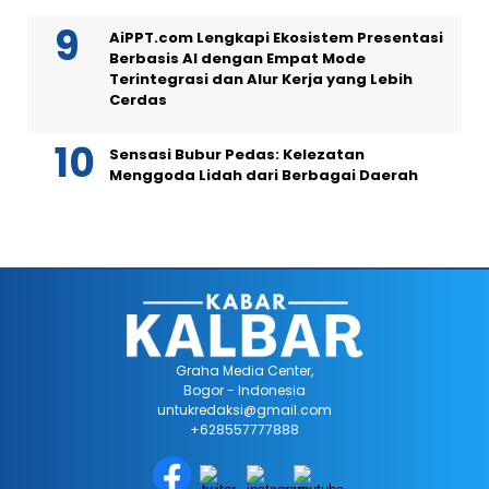
AiPPT.com Lengkapi Ekosistem Presentasi
Berbasis AI dengan Empat Mode
Terintegrasi dan Alur Kerja yang Lebih
Cerdas
Sensasi Bubur Pedas: Kelezatan
Menggoda Lidah dari Berbagai Daerah
Graha Media Center,
Bogor - Indonesia
untukredaksi@gmail.com
+628557777888