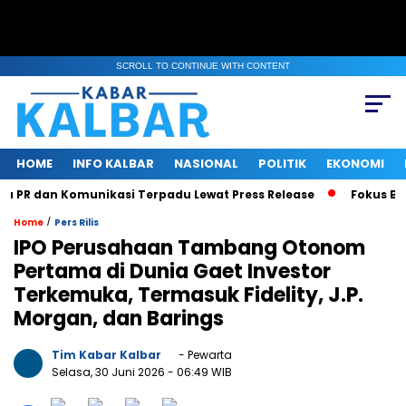
SCROLL TO CONTINUE WITH CONTENT
HOME
INFO KALBAR
NASIONAL
POLITIK
EKONOMI
PR dan Komunikasi Terpadu Lewat Press Release
Fokus Benahi
/
Home
Pers Rilis
IPO Perusahaan Tambang Otonom
Pertama di Dunia Gaet Investor
Terkemuka, Termasuk Fidelity, J.P.
Morgan, dan Barings
Tim Kabar Kalbar
- Pewarta
Selasa, 30 Juni 2026
- 06:49 WIB