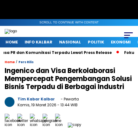
SCROLL TO CONTINUE WITH CONTENT
HOME
INFO KALBAR
NASIONAL
POLITIK
EKONOMI
sa PR dan Komunikasi Terpadu Lewat Press Release
Fokus Ben
/
Home
Pers Rilis
Ingenico dan Visa Berkolaborasi
Mempercepat Pengembangan Solusi
Bisnis Terpadu di Berbagai Industri
Tim Kabar Kalbar
- Pewarta
Kamis, 19 Maret 2026
- 13:44 WIB