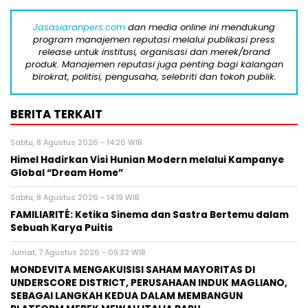
Jasasiaranpers.com
dan media online ini mendukung
program manajemen reputasi melalui publikasi press
release untuk institusi, organisasi dan merek/brand
produk. Manajemen reputasi juga penting bagi kalangan
birokrat, politisi, pengusaha, selebriti dan tokoh publik.
BERITA TERKAIT
Sabtu, 8 Agustus 2026 - 14:26 WIB
Himel Hadirkan Visi Hunian Modern melalui Kampanye
Global “Dream Home”
Sabtu, 8 Agustus 2026 - 14:19 WIB
FAMILIARITÉ: Ketika Sinema dan Sastra Bertemu dalam
Sebuah Karya Puitis
Jumat, 7 Agustus 2026 - 09:32 WIB
MONDEVITA MENGAKUISISI SAHAM MAYORITAS DI
UNDERSCORE DISTRICT, PERUSAHAAN INDUK MAGLIANO,
SEBAGAI LANGKAH KEDUA DALAM MEMBANGUN