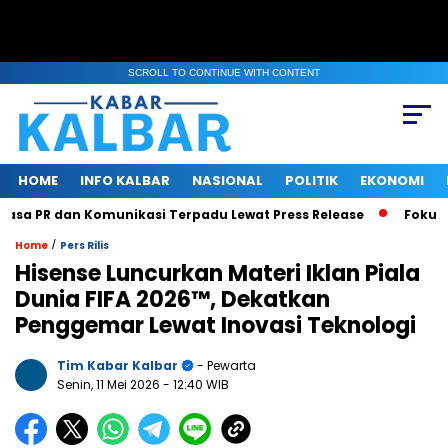
SCROLL TO CONTINUE WITH CONTENT
HOME
INFO KALBAR
NASIONAL
POLITIK
EKONOMI
sa PR dan Komunikasi Terpadu Lewat Press Release
Fokus Ben
/
Home
Pers Rilis
Hisense Luncurkan Materi Iklan Piala
Dunia FIFA 2026™, Dekatkan
Penggemar Lewat Inovasi Teknologi
Tim Kabar Kalbar
- Pewarta
Senin, 11 Mei 2026
- 12:40 WIB