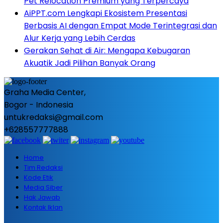
Pet Relocation Premium yang Terpercaya
AiPPT.com Lengkapi Ekosistem Presentasi
Berbasis AI dengan Empat Mode Terintegrasi dan
Alur Kerja yang Lebih Cerdas
Gerakan Sehat di Air: Mengapa Kebugaran
Akuatik Jadi Pilihan Banyak Orang
Graha Media Center,
Bogor - Indonesia
untukredaksi@gmail.com
+628557777888
Home
Tim Redaksi
Kode Etik
Media Siber
Hak Jawab
Kontak Iklan