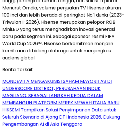
tinggi, perangkat rumah tangga, dan solusi TI pintar.
Menurut Omdia, volume penjualan TV Hisense ukuran
100 inci dan lebih berada di peringkat No.1 dunia (2023-
Triwulan I-2026). Hisense merupakan pelopor RGB
MiniLED yang terus menghadirkan inovasi generasi
baru pada segmen ini. Sebagai sponsor resmi FIFA
World Cup 2026™, Hisense berkomitmen menjalin
kemitraan di bidang olahraga untuk menjangkau
audiens global.
Berita Terkait
MONDEVITA MENGAKUISISI SAHAM MAYORITAS DI
UNDERSCORE DISTRICT, PERUSAHAAN INDUK
MAGLIANO, SEBAGAI LANGKAH KEDUA DALAM
MEMBANGUN PLATFORM MEREK MEWAH ITALIA BARU
HIKSEMI Tampilkan Solusi Penyimpanan Data untuk
Seluruh Skenario di Ajang DTI Indonesia 2026, Dukung
Pengembangan AI di Asia Tenggara