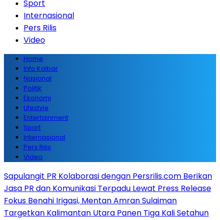
Sport
Internasional
Pers Rilis
Video
Home
Info Kalbar
Nasional
Politik
Ekonomi
Lifestyle
Entertainment
Sport
Internasional
Pers Rilis
Video
Sapulangit PR Kolaborasi dengan Persrilis.com Berikan
Jasa PR dan Komunikasi Terpadu Lewat Press Release
Fokus Benahi Irigasi, Mentan Amran Sulaiman
Targetkan Kalimantan Utara Panen Tiga Kali Setahun