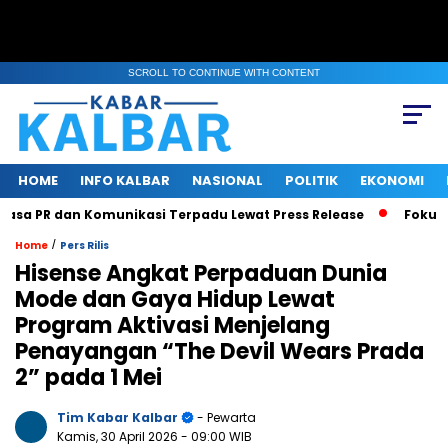
SCROLL TO CONTINUE WITH CONTENT
HOME
INFO KALBAR
NASIONAL
POLITIK
EKONOMI
a PR dan Komunikasi Terpadu Lewat Press Release
Fokus Ben
/
Home
Pers Rilis
Hisense Angkat Perpaduan Dunia
Mode dan Gaya Hidup Lewat
Program Aktivasi Menjelang
Penayangan “The Devil Wears Prada
2” pada 1 Mei
Tim Kabar Kalbar
- Pewarta
Kamis, 30 April 2026
- 09:00 WIB