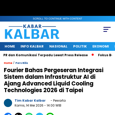
SCROLL TO CONTINUE WITH CONTENT
HOME
INFO KALBAR
NASIONAL
POLITIK
EKONOMI
R dan Komunikasi Terpadu Lewat Press Release
Fokus Benahi 
/
Home
Pers Rilis
Fourier Bahas Pergeseran Integrasi
Sistem dalam Infrastruktur AI di
Ajang Advanced Liquid Cooling
Technologies 2026 di Taipei
Tim Kabar Kalbar
- Pewarta
Kamis, 14 Mei 2026
- 14:00 WIB