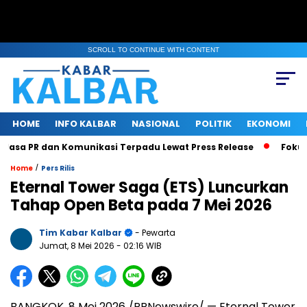
SCROLL TO CONTINUE WITH CONTENT
HOME
INFO KALBAR
NASIONAL
POLITIK
EKONOMI
asa PR dan Komunikasi Terpadu Lewat Press Release
Fokus Be
/
Home
Pers Rilis
Eternal Tower Saga (ETS) Luncurkan
Tahap Open Beta pada 7 Mei 2026
Tim Kabar Kalbar
- Pewarta
Jumat, 8 Mei 2026
- 02:16 WIB
BANGKOK
,
8 Mei 2026
/PRNewswire/ — Eternal Tower