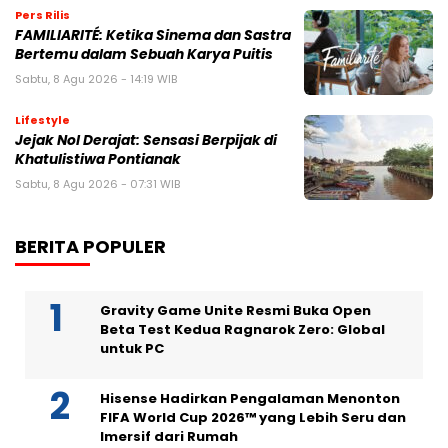
Pers Rilis
FAMILIARITÉ: Ketika Sinema dan Sastra
Bertemu dalam Sebuah Karya Puitis
Sabtu, 8 Agu 2026 - 14:19 WIB
Lifestyle
Jejak Nol Derajat: Sensasi Berpijak di
Khatulistiwa Pontianak
Sabtu, 8 Agu 2026 - 07:31 WIB
BERITA POPULER
Gravity Game Unite Resmi Buka Open
Beta Test Kedua Ragnarok Zero: Global
untuk PC
Hisense Hadirkan Pengalaman Menonton
FIFA World Cup 2026™ yang Lebih Seru dan
Imersif dari Rumah