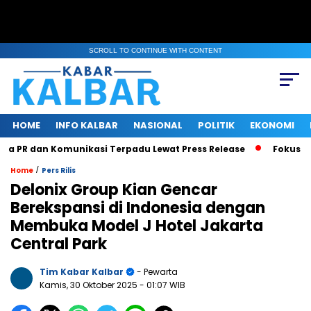
SCROLL TO CONTINUE WITH CONTENT
HOME
INFO KALBAR
NASIONAL
POLITIK
EKONOMI
 dan Komunikasi Terpadu Lewat Press Release
Fokus Benahi I
/
Home
Pers Rilis
Delonix Group Kian Gencar
Berekspansi di Indonesia dengan
Membuka Model J Hotel Jakarta
Central Park
Tim Kabar Kalbar
- Pewarta
Kamis, 30 Oktober 2025
- 01:07 WIB