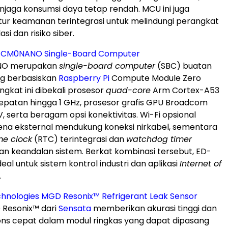
jaga konsumsi daya tetap rendah. MCU ini juga
fitur keamanan terintegrasi untuk melindungi perangkat
si dan risiko siber.
CM0NANO Single-Board Computer
O merupakan
single-board computer
(SBC) buatan
g berbasiskan
Raspberry Pi
Compute Module Zero
gkat ini dibekali prosesor
quad-core
Arm Cortex-A53
patan hingga 1 GHz, prosesor grafis GPU Broadcom
, serta beragam opsi konektivitas. Wi-Fi opsional
na eksternal mendukung koneksi nirkabel, sementara
me clock
(RTC) terintegrasi dan
watchdog timer
n keandalan sistem. Berkat kombinasi tersebut, ED-
al untuk sistem kontrol industri dan aplikasi
Internet of
.
hnologies MGD Resonix™ Refrigerant Leak Sensor
 Resonix™ dari
Sensata
memberikan akurasi tinggi dan
ns cepat dalam modul ringkas yang dapat dipasang