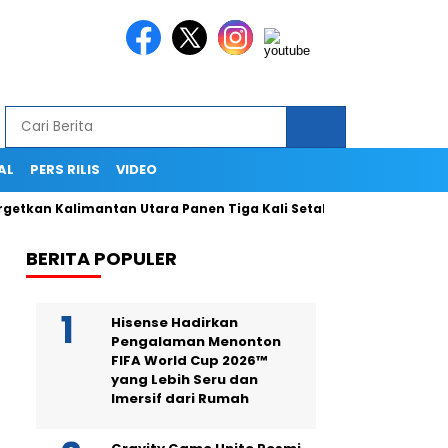
AL
PERS RILIS
VIDEO
n Kalimantan Utara Panen Tiga Kali Setahun
Termasuk Dapat
BERITA POPULER
Hisense Hadirkan
Pengalaman Menonton
FIFA World Cup 2026™
yang Lebih Seru dan
Imersif dari Rumah