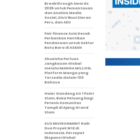
Breakthrough Awards
2026 untuk Pemantauan
dan Analisis Media
Sosial, Distribusi Siaran
Pers, dan AEO
Fair Finance Asia Desak
Perbankan Hentikan
Pendanaan untuk Sektor
Batu Bara di ASEAN
Shueisha Perluas
Jangkauan Global
melalui MANGA MILLION,
Platform Manga yang
Tersedia dalam 100
Bahasa
Haier Gandeng AO 1 Point
Slam, Buka Peluang bagi
Petenis Komunitas
Tampil di Ajang Grand
Slam
SUS ENVIRONMENT Raih
Dua Proyek WtE di
Indonesia, Percepat
Ekspansi Global