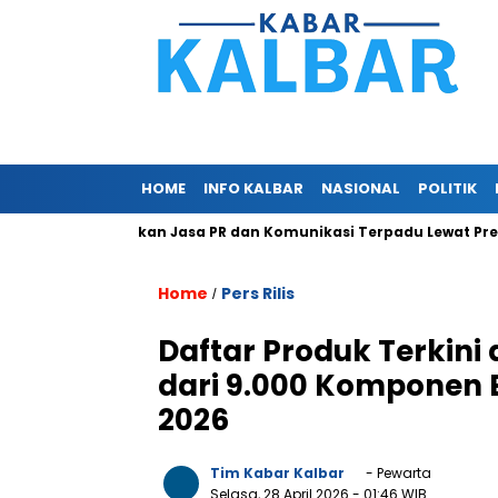
HOME
INFO KALBAR
NASIONAL
POLITIK
lis.com Berikan Jasa PR dan Komunikasi Terpadu Lewat Press Rel
Home
Pers Rilis
/
Daftar Produk Terkini 
dari 9.000 Komponen B
2026
Tim Kabar Kalbar
- Pewarta
Selasa, 28 April 2026
- 01:46 WIB