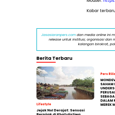
Mouser:
https
Kabar terbaru
Jasasiaranpers.com
dan media online ini 
release untuk institusi, organisasi da
kalangan birokrat, pol
Berita Terbaru
Pers Rili
MONDEV
SAHAM 
UNDERS
PERUSA
SEBAGA
DALAM 
Lifestyle
MEREK 
Jejak Nol Derajat: Sensasi
Berpijak di Khatulistiwa