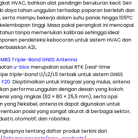
kat HVAC, bahkan alat pendingin berukuran kecil. Seri
i daya tahan unggulan terhadap paparan berlebih dan
, serta mampu bekerja dalam suhu panas hingga 105°C
 kelembapan tinggi. Masa pakai perangkat ini mencapai
5 tahun tanpa memerlukan kalibrasi sehingga ideal
mponen pendeteksi kebocoran untuk sistem HVAC dan
berbasiskan A2L.
-MB3 Triple-Band GNSS Antenna
uatan
u-blox
merupakan solusi RTK (
real-time
tipe
triple-band
L1/L2/L5 terbaik untuk sistem GNSS
i
F20
. Dioptimalkan untuk integrasi yang mulus, antena
kan performa unggulan dengan desain yang kokoh.
nsi yang ringkas (62 × 80 × 25,5 mm), serta opsi
yang fleksibel, antena ini dapat digunakan untuk
nentuan posisi yang sangat akurat di berbagai sektor,
ustri, otomotif, dan robotika.
engkapnya tentang daftar produk terkini dari