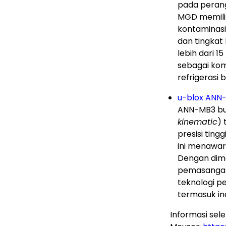
pada perang
MGD memilik
kontaminasi
dan tingkat
lebih dari 1
sebagai ko
refrigerasi 
u-blox ANN
ANN-MB3 b
kinematic
) 
presisi tingg
ini menawar
Dengan dime
pemasangan 
teknologi pe
termasuk ind
Informasi sel