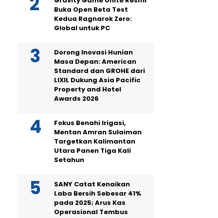
Gravity Game Unite Resmi
Buka Open Beta Test
Kedua Ragnarok Zero:
Global untuk PC
Dorong Inovasi Hunian
Masa Depan: American
Standard dan GROHE dari
LIXIL Dukung Asia Pacific
Property and Hotel
Awards 2026
Fokus Benahi Irigasi,
Mentan Amran Sulaiman
Targetkan Kalimantan
Utara Panen Tiga Kali
Setahun
SANY Catat Kenaikan
Laba Bersih Sebesar 41%
pada 2025; Arus Kas
Operasional Tembus