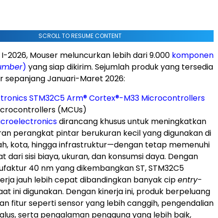
SCROLL TO RESUME CONTENT
 I-2026, Mouser meluncurkan lebih dari 9.000
komponen
umber
)
yang siap dikirim. Sejumlah produk yang tersedia
r sepanjang Januari-Maret 2026:
ctronics STM32C5 Arm
®
Cortex
®
-M33 Microcontrollers
crocontrollers (MCUs)
croelectronics
dirancang khusus untuk meningkatkan
aran perangkat pintar berukuran kecil yang digunakan di
ah, kota, hingga infrastruktur—dengan tetap memenuhi
t dari sisi biaya, ukuran, dan konsumsi daya. Dengan
ufaktur 40 nm yang dikembangkan ST, STM32C5
ja jauh lebih cepat dibandingkan banyak cip
entry-
at ini digunakan. Dengan kinerja ini, produk berpeluang
n fitur seperti sensor yang lebih canggih, pengendalian
halus, serta pengalaman pengguna yang lebih baik,