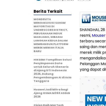
Berita Terkait
MONDEVITA
MENGAKUISISI SAHAM
MAYORITAS DI
SHANGHAI
,
28
UNDERSCORE DISTRICT,
PERUSAHAAN INDUK
resmi,
Mouser 
MAGLIANO, SEBAGAI
terbaru seca
LANGKAH KEDUA DALAM
MEMBANGUN PLATFORM
saing dan mem
MEREK MEWAH ITALIA
BARU
merek milik 
mengandalkan
HIKSEMI Tampilkan Solusi
Pelanggan Mou
Penyimpanan Data
untuk Seluruh Skenario
yang dapat dit
di Ajang DTI Indonesia
2026, Dukung
Pengembangan AI di Asia
Tenggara
Huawei Jadi Mitra bagi
Ajang GSMA M360 ASEAN
2026
Cision Raih MarTech