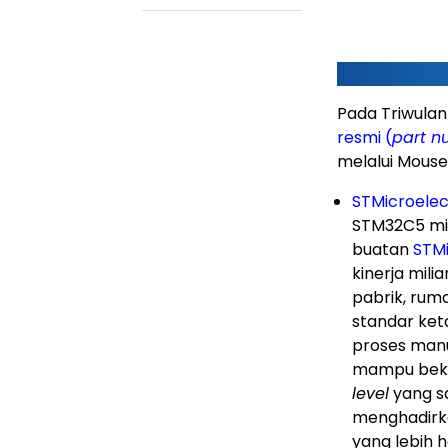
Pada Triwulan
resmi (
part n
melalui Mouse
STMicroele
STM32C5 mi
buatan
STMi
kinerja mili
pabrik, rum
standar keta
proses man
mampu beker
level
yang sa
menghadirka
yang lebih 