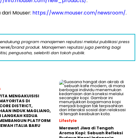
://info.mouser.com/new_products/
.
 dari Mouser:
https://www.mouser.com/newsroom/
.
mendukung program manajemen reputasi melalui publikasi press
n merek/brand produk. Manajemen reputasi juga penting bagi
itisi, pengusaha, selebriti dan tokoh publik.
s
ITA MENGAKUISISI
MAYORITAS DI
CORE DISTRICT,
HAAN INDUK MAGLIANO,
I LANGKAH KEDUA
MEMBANGUN PLATFORM
Lifestyle
MEWAH ITALIA BARU
Merawat Jiwa di Tengah
Aroma Kopi: Sebuah Refleksi
Budaya Ngopi Indonesia