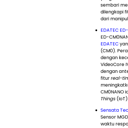
sembari men
dilengkapi 
dari manipula
EDATEC ED-
ED-CM0NAN
EDATEC
yan
(CM0). Peran
dengan kece
VideoCore IV
dengan ante
fitur
real-ti
meningkatka
CM0NANO ide
Things
(IoT)
Sensata Tec
Sensor MGD
waktu respo