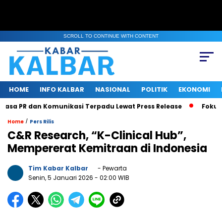
SCROLL TO CONTINUE WITH CONTENT
HOME
INFO KALBAR
NASIONAL
POLITIK
EKONOMI
asa PR dan Komunikasi Terpadu Lewat Press Release
Fokus Be
/
Home
Pers Rilis
C&R Research, “K-Clinical Hub”,
Mempererat Kemitraan di Indonesia
Tim Kabar Kalbar
- Pewarta
Senin, 5 Januari 2026
- 02:00 WIB