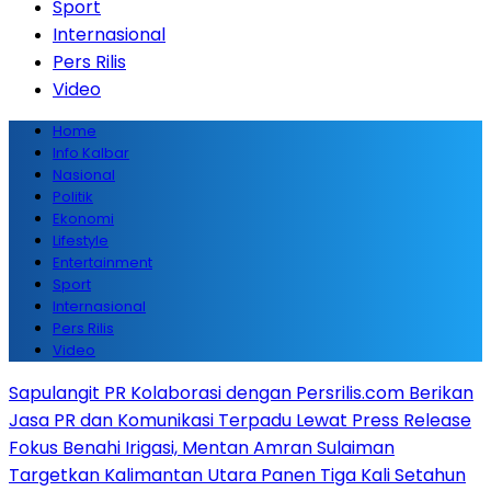
Sport
Internasional
Pers Rilis
Video
Home
Info Kalbar
Nasional
Politik
Ekonomi
Lifestyle
Entertainment
Sport
Internasional
Pers Rilis
Video
Sapulangit PR Kolaborasi dengan Persrilis.com Berikan
Jasa PR dan Komunikasi Terpadu Lewat Press Release
Fokus Benahi Irigasi, Mentan Amran Sulaiman
Targetkan Kalimantan Utara Panen Tiga Kali Setahun