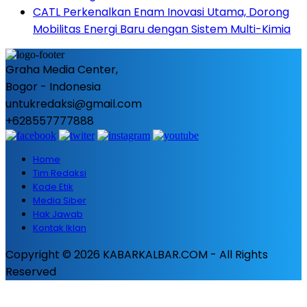
CATL Perkenalkan Enam Inovasi Utama, Dorong
Mobilitas Energi Baru dengan Sistem Multi-Kimia
Graha Media Center,
Bogor - Indonesia
untukredaksi@gmail.com
+628557777888
Home
Tim Redaksi
Kode Etik
Media Siber
Hak Jawab
Kontak Iklan
Copyright © 2026 KABARKALBAR.COM - All Rights
Reserved