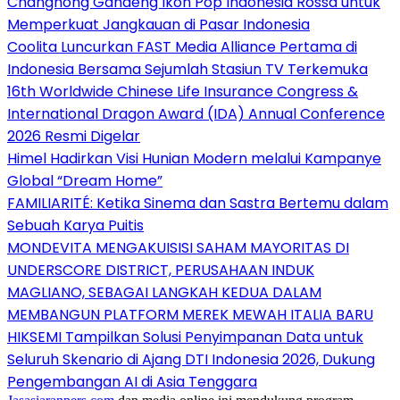
Changhong Gandeng Ikon Pop Indonesia Rossa untuk
Memperkuat Jangkauan di Pasar Indonesia
Coolita Luncurkan FAST Media Alliance Pertama di
Indonesia Bersama Sejumlah Stasiun TV Terkemuka
16th Worldwide Chinese Life Insurance Congress &
International Dragon Award (IDA) Annual Conference
2026 Resmi Digelar
Himel Hadirkan Visi Hunian Modern melalui Kampanye
Global “Dream Home”
FAMILIARITÉ: Ketika Sinema dan Sastra Bertemu dalam
Sebuah Karya Puitis
MONDEVITA MENGAKUISISI SAHAM MAYORITAS DI
UNDERSCORE DISTRICT, PERUSAHAAN INDUK
MAGLIANO, SEBAGAI LANGKAH KEDUA DALAM
MEMBANGUN PLATFORM MEREK MEWAH ITALIA BARU
HIKSEMI Tampilkan Solusi Penyimpanan Data untuk
Seluruh Skenario di Ajang DTI Indonesia 2026, Dukung
Pengembangan AI di Asia Tenggara