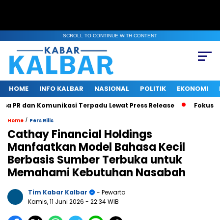
SCROLL TO CONTINUE WITH CONTENT
HOME
INFO KALBAR
NASIONAL
POLITIK
EKONOMI
 PR dan Komunikasi Terpadu Lewat Press Release
Fokus Benah
/
Home
Pers Rilis
Cathay Financial Holdings
Manfaatkan Model Bahasa Kecil
Berbasis Sumber Terbuka untuk
Memahami Kebutuhan Nasabah
Tim Kabar Kalbar
- Pewarta
Kamis, 11 Juni 2026
- 22:34 WIB