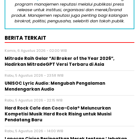
program manajemen reputasi melalui publikasi press
release untuk institusi, organisasi dan merek/brand
produk. Manajemen reputasi juga penting bagi kalangan
birokrat, politisi, pengusaha, selebriti dan tokoh publik.
BERITA TERKAIT
Kamis, 6 Agustus 2026 - 02:00 WIB
Mitrade Raih Gelar “AI Broker of the Year 2026”,
Hadirkan MitradeGPT Versi Terbaru di Asia
Rabu, 5 Agustus 2026 - 23:58 WIB
UNISOC Lyric Audio: Mengubah Pengalaman
Mendengarkan Audio
Rabu, 5 Agustus 2026 - 22:15 WIB
Hard Rock Cafe dan Coca-Cola® Meluncurkan
Kompetisi Musik Hard Rock Rising untuk Musisi
Pendatang Baru
Rabu, 5 Agustus 2026 - 14:00 WIB
Laporan Cision Peringatkan Merek tentang ‘Jebakan