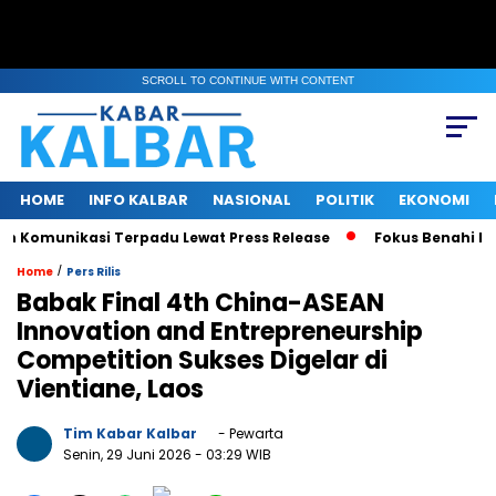
SCROLL TO CONTINUE WITH CONTENT
HOME
INFO KALBAR
NASIONAL
POLITIK
EKONOMI
Komunikasi Terpadu Lewat Press Release
Fokus Benahi Irigas
/
Home
Pers Rilis
Babak Final 4th China-ASEAN
Innovation and Entrepreneurship
Competition Sukses Digelar di
Vientiane, Laos
Tim Kabar Kalbar
- Pewarta
Senin, 29 Juni 2026
- 03:29 WIB