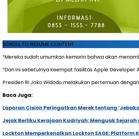
SCROLL TO RESUME CONTENT
“Mereka sudah umumkan kemarin bahwa akan menambah sat
“Dan ini sebetulnya keempat fasilitas Apple Developer
Presiden RI Joko Widodo melakukan pertemuan dengan CE
Baca Juga:
Laporan Cision Peringatkan Merek tentang ‘Jebak
Jejak Berliku Kerajaan Kadriyah: Menguak Sejarah
Lockton Memperkenalkan Lockton SAGE: Platform K