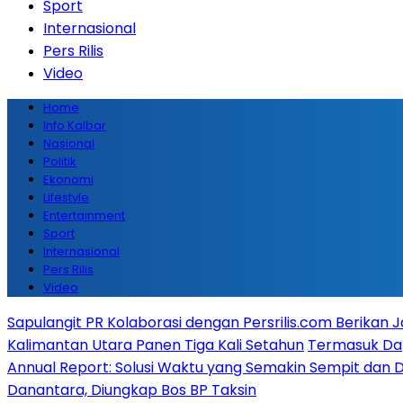
Sport
Internasional
Pers Rilis
Video
Home
Info Kalbar
Nasional
Politik
Ekonomi
Lifestyle
Entertainment
Sport
Internasional
Pers Rilis
Video
Sapulangit PR Kolaborasi dengan Persrilis.com Berikan
Kalimantan Utara Panen Tiga Kali Setahun
Termasuk Dapa
Annual Report: Solusi Waktu yang Semakin Sempit dan 
Danantara, Diungkap Bos BP Taksin