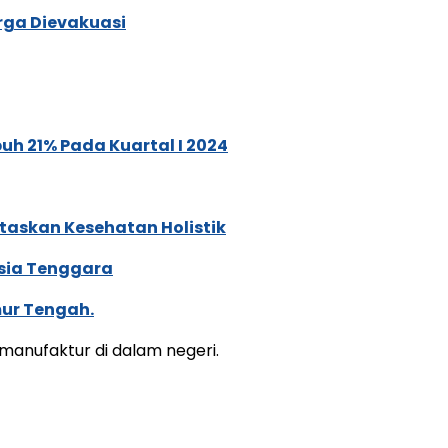
rga Dievakuasi
h 21% Pada Kuartal I 2024
itaskan Kesehatan Holistik
Asia Tenggara
mur Tengah.
anufaktur di dalam negeri.