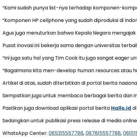
“Kami sudah punya list-nya terhadap komponen-kompo
“Komponen HP cellphone yang sudah diproduksi di Indon
Agus juga menuturkan bahwa Kepala Negara mengajak 
Pusat inovasi ini bekerja sama dengan universitas ter
“Ini juga satu hal yang Tim Cook itu juga sangat eager u
“Bagaimana kita men-develop human resources atau hum
Artikel di atas, sudah dìterbitkan di portal berita nasion
Sempatkan juga untuk membaca berbagai berita dan inf
Pastikan juga download aplikasi portal berita
Hallo.id
di
Sedangkan untuk publikasi press release di media onlin
WhatsApp Center:
085315557788
,
087815557788
,
08111