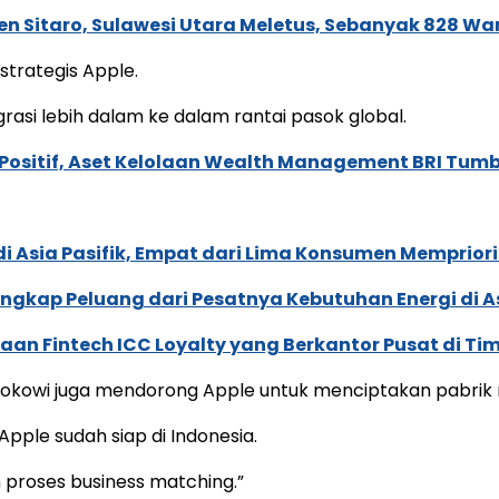
 Sitaro, Sulawesi Utara Meletus, Sebanyak 828 Wa
trategis Apple.
rasi lebih dalam ke dalam rantai pasok global.
ositif, Aset Kelolaan Wealth Management BRI Tumbu
di Asia Pasifik, Empat dari Lima Konsumen Memprior
gkap Peluang dari Pesatnya Kebutuhan Energi di 
n Fintech ICC Loyalty yang Berkantor Pusat di Ti
kowi juga mendorong Apple untuk menciptakan pabrik m
le sudah siap di Indonesia.
n proses business matching.”