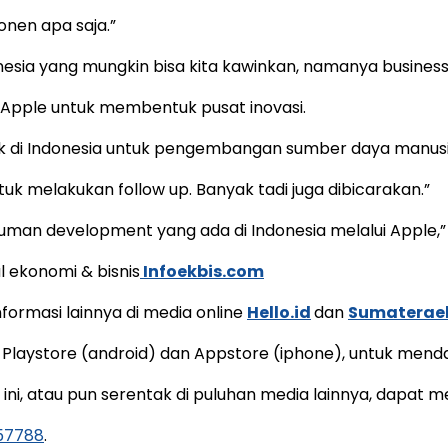
nen apa saja.”
esia yang mungkin bisa kita kawinkan, namanya business 
Apple untuk membentuk pusat inovasi.
baik di Indonesia untuk pengembangan sumber daya manusi
ntuk melakukan follow up. Banyak tadi juga dibicarakan.”
an development yang ada di Indonesia melalui Apple,” 
al ekonomi & bisnis
Infoekbis.com
ormasi lainnya di media online
Hello.id
dan
Sumaterae
 Playstore (android) dan Appstore (iphone), untuk mend
e ini, atau pun serentak di puluhan media lainnya, dapat
157788
.