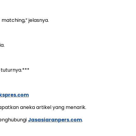
matching,” jelasnya.
a.
tuturnya.***
kspres.com
apatkan aneka artikel yang menarik.
 menghubungi
Jasasiaranpers.com
.