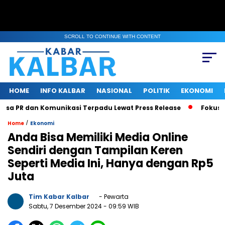
SCROLL TO CONTINUE WITH CONTENT
HOME
INFO KALBAR
NASIONAL
POLITIK
EKONOMI
sa PR dan Komunikasi Terpadu Lewat Press Release
Fokus Ben
/
Home
Ekonomi
Anda Bisa Memiliki Media Online
Sendiri dengan Tampilan Keren
Seperti Media Ini, Hanya dengan Rp5
Juta
Tim Kabar Kalbar
- Pewarta
Sabtu, 7 Desember 2024
- 09:59 WIB