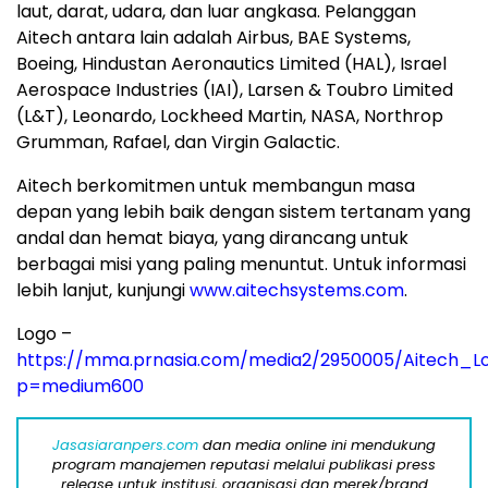
laut, darat, udara, dan luar angkasa. Pelanggan
Aitech antara lain adalah Airbus, BAE Systems,
Boeing, Hindustan Aeronautics Limited (HAL), Israel
Aerospace Industries (IAI), Larsen & Toubro Limited
(L&T), Leonardo, Lockheed Martin, NASA, Northrop
Grumman, Rafael, dan Virgin Galactic.
Aitech berkomitmen untuk membangun masa
depan yang lebih baik dengan sistem tertanam yang
andal dan hemat biaya, yang dirancang untuk
berbagai misi yang paling menuntut. Untuk informasi
lebih lanjut, kunjungi
www.aitechsystems.com
.
Logo –
https://mma.prnasia.com/media2/2950005/Aitech_Lo
p=medium600
Jasasiaranpers.com
dan media online ini mendukung
program manajemen reputasi melalui publikasi press
release untuk institusi, organisasi dan merek/brand