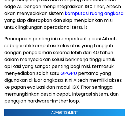
edge AI. Dengan mengintegrasikan IGX Thor, Aitech
akan menyediakan sistem
komputasi ruang angkasa
yang siap diterapkan dan siap menjalankan misi
untuk lingkungan operasional tersulit.
Pencapaian penting ini memperkuat posisi Aitech
sebagai ahli komputasi kelas atas yang tangguh
dengan pengalaman selama lebih dari 40 tahun
dalam menyediakan solusi berkinerja tinggi untuk
aplikasi yang sangat penting bagi misi, termasuk
menyediakan salah satu
GPGPU
pertama yang
digunakan di luar angkasa. Kini Aitech memiliki akses
ke papan evaluasi dan modul IGX Thor sehingga
memungkinkan desain cepat, integrasi sistem, dan
pengujian hardware-in-the-loop.
ADVERTISEMENT