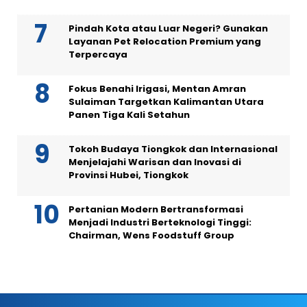
Pindah Kota atau Luar Negeri? Gunakan
Layanan Pet Relocation Premium yang
Terpercaya
Fokus Benahi Irigasi, Mentan Amran
Sulaiman Targetkan Kalimantan Utara
Panen Tiga Kali Setahun
Tokoh Budaya Tiongkok dan Internasional
Menjelajahi Warisan dan Inovasi di
Provinsi Hubei, Tiongkok
Pertanian Modern Bertransformasi
Menjadi Industri Berteknologi Tinggi:
Chairman, Wens Foodstuff Group