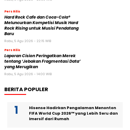
Pers Rilis
Hard Rock Cafe dan Coca-Cola®
Meluncurkan Kompetisi Musik Hard
Rock Rising untuk Musisi Pendatang
Baru
Rabu, 5 Agu 2026 - 22:15 WIB
Pers Rilis
Laporan Cision Peringatkan Merek
tentang ‘Jebakan Fragmentasi Data’
yang Merugikan
Rabu, 5 Agu 2026 - 14:00 WIB
BERITA POPULER
Hisense Hadirkan Pengalaman Menonton
FIFA World Cup 2026™ yang Lebih Seru dan
Imersif dari Rumah