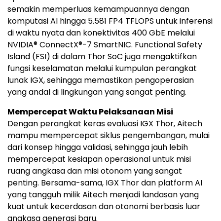
semakin memperluas kemampuannya dengan
komputasi AI hingga 5.581 FP4 TFLOPS untuk inferensi
di waktu nyata dan konektivitas 400 GbE melalui
NVIDIA
®
ConnectX
®
-7 SmartNIC. Functional Safety
Island (FSI) di dalam Thor SoC juga mengaktifkan
fungsi keselamatan melalui kumpulan perangkat
lunak IGX, sehingga memastikan pengoperasian
yang andal di lingkungan yang sangat penting.
Mempercepat Waktu Pelaksanaan Misi
Dengan perangkat keras evaluasi IGX Thor, Aitech
mampu mempercepat siklus pengembangan, mulai
dari konsep hingga validasi, sehingga jauh lebih
mempercepat kesiapan operasional untuk misi
ruang angkasa dan misi otonom yang sangat
penting. Bersama-sama, IGX Thor dan platform AI
yang tangguh milik Aitech menjadi landasan yang
kuat untuk kecerdasan dan otonomi berbasis luar
angkasa generasi baru.