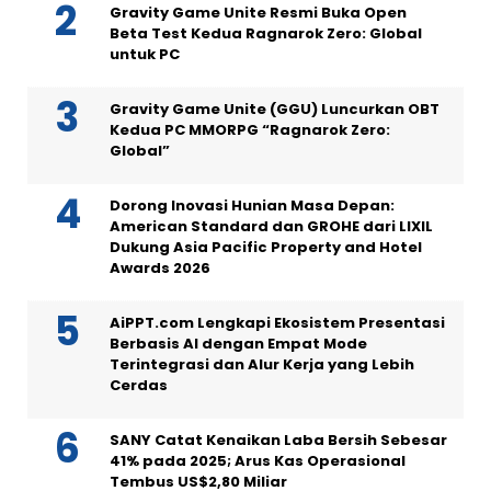
Gravity Game Unite Resmi Buka Open
Beta Test Kedua Ragnarok Zero: Global
untuk PC
Gravity Game Unite (GGU) Luncurkan OBT
Kedua PC MMORPG “Ragnarok Zero:
Global”
Dorong Inovasi Hunian Masa Depan:
American Standard dan GROHE dari LIXIL
Dukung Asia Pacific Property and Hotel
Awards 2026
AiPPT.com Lengkapi Ekosistem Presentasi
Berbasis AI dengan Empat Mode
Terintegrasi dan Alur Kerja yang Lebih
Cerdas
SANY Catat Kenaikan Laba Bersih Sebesar
41% pada 2025; Arus Kas Operasional
Tembus US$2,80 Miliar