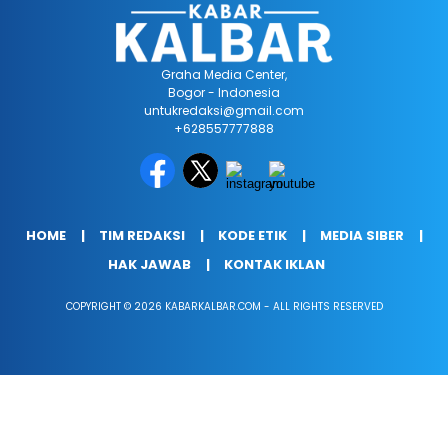
Graha Media Center,
Bogor - Indonesia
untukredaksi@gmail.com
+628557777888
HOME
TIM REDAKSI
KODE ETIK
MEDIA SIBER
HAK JAWAB
KONTAK IKLAN
COPYRIGHT © 2026 KABARKALBAR.COM - ALL RIGHTS RESERVED