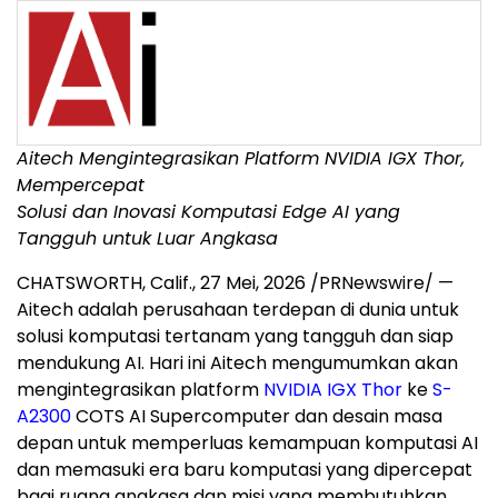
Aitech Mengintegrasikan Platform NVIDIA IGX Thor,
Mempercepat
Solusi dan Inovasi Komputasi Edge AI yang
Tangguh untuk Luar Angkasa
CHATSWORTH, Calif.
,
27 Mei, 2026
/PRNewswire/ —
Aitech adalah perusahaan terdepan di dunia untuk
solusi komputasi tertanam yang tangguh dan siap
mendukung AI. Hari ini Aitech mengumumkan akan
mengintegrasikan platform
NVIDIA IGX Thor
ke
S-
A2300
COTS AI Supercomputer dan desain masa
depan untuk memperluas kemampuan komputasi AI
dan memasuki era baru komputasi yang dipercepat
bagi ruang angkasa dan misi yang membutuhkan