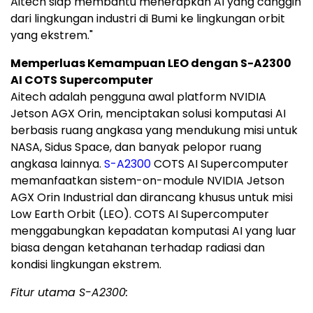
Aitech siap membantu menerapkan AI yang canggih
dari lingkungan industri di Bumi ke lingkungan orbit
yang ekstrem."
Memperluas Kemampuan LEO dengan S-A2300
AI COTS Supercomputer
Aitech adalah pengguna awal platform NVIDIA
Jetson AGX Orin, menciptakan solusi komputasi AI
berbasis ruang angkasa yang mendukung misi untuk
NASA, Sidus Space, dan banyak pelopor ruang
angkasa lainnya.
S-A2300
COTS AI Supercomputer
memanfaatkan sistem-on-module NVIDIA Jetson
AGX Orin Industrial dan dirancang khusus untuk misi
Low Earth Orbit (LEO). COTS AI Supercomputer
menggabungkan kepadatan komputasi AI yang luar
biasa dengan ketahanan terhadap radiasi dan
kondisi lingkungan ekstrem.
Fitur utama S-A2300: