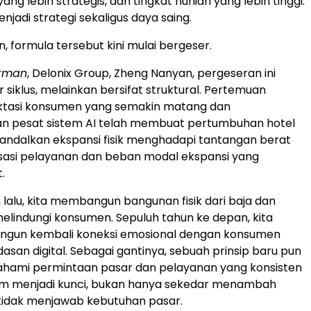
yang lebih strategis, dan tingkat hunian yang lebih tinggi.
enjadi strategi sekaligus daya saing.
, formula tersebut kini mulai bergeser.
rman
, Delonix Group, Zheng Nanyan, pergeseran ini
 siklus, melainkan bersifat struktural. Pertemuan
ktasi konsumen yang semakin matang dan
 pesat sistem AI telah membuat pertumbuhan hotel
ndalkan ekspansi fisik menghadapi tantangan berat
isasi pelayanan dan beban modal ekspansi yang
.
 lalu, kita membangun bangunan fisik dari baja dan
elindungi konsumen. Sepuluh tahun ke depan, kita
gun kembali koneksi emosional dengan konsumen
asan digital. Sebagai gantinya, sebuah prinsip baru pun
hami permintaan pasar dan pelayanan yang konsisten
tem menjadi kunci, bukan hanya sekedar menambah
g tidak menjawab kebutuhan pasar.