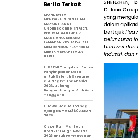
SHENZHEN, Ti
Berita Terkait
Delonix Group
MONDEVITA
yang mengulas
MENGAKUISISI SAHAM
dalam aplika
MAYORITAS DI
UNDERSCORE DISTRICT,
bertajuk
Heav
PERUSAHAAN INDUK
MAGLIANO, SEBAGAI
peluncuran in
LANGKAH KEDUA DALAM
berawal dari
MEMBANGUN PLATFORM
MEREK MEWAH ITALIA
industri, dan 
BARU
HIKSEMI Tampilkan Solusi
Penyimpanan Data
untuk Seluruh Skenario
di Ajang DTI Indonesia
2026, Dukung
Pengembangan AI di Asia
Tenggara
Huawei Jadi Mitra bagi
Ajang GSMA M360 ASEAN
2026
Cision Raih MarTech
Breakthrough Awards
2026 untuk Pemantauan