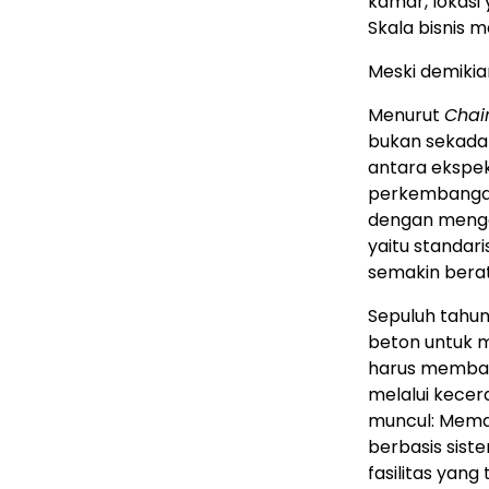
kamar, lokasi 
Skala bisnis m
Meski demikian
Menurut
Chai
bukan sekadar
antara ekspe
perkembangan
dengan menga
yaitu standar
semakin berat
Sepuluh tahun
beton untuk m
harus memban
melalui kecerd
muncul: Mema
berbasis sis
fasilitas yan