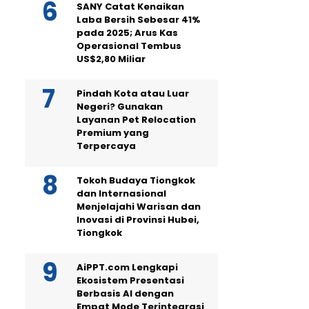
SANY Catat Kenaikan
Laba Bersih Sebesar 41%
pada 2025; Arus Kas
Operasional Tembus
US$2,80 Miliar
Pindah Kota atau Luar
Negeri? Gunakan
Layanan Pet Relocation
Premium yang
Terpercaya
Tokoh Budaya Tiongkok
dan Internasional
Menjelajahi Warisan dan
Inovasi di Provinsi Hubei,
Tiongkok
AiPPT.com Lengkapi
Ekosistem Presentasi
Berbasis AI dengan
Empat Mode Terintegrasi