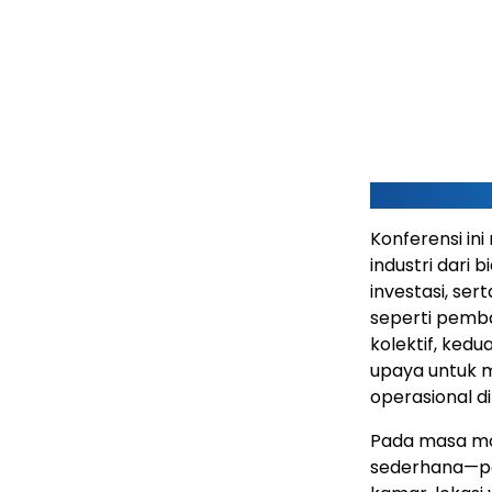
Konferensi in
industri dari 
investasi, se
seperti pemba
kolektif, ked
upaya untuk m
operasional d
Pada masa mo
sederhana—per