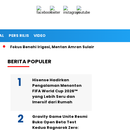
AL
PERS RILIS
VIDEO
Fokus Benahi Irigasi, Mentan Amran Sulaiman Targetkan Ka
BERITA POPULER
Hisense Hadirkan
Pengalaman Menonton
FIFA World Cup 2026™
yang Lebih Seru dan
Imersif dari Rumah
Gravity Game Unite Resmi
Buka Open Beta Test
Kedua Ragnarok Zero: