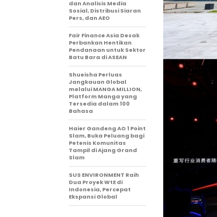
dan Analisis Media
Sosial, Distribusi Siaran
Pers, dan AEO
Fair Finance Asia Desak
Perbankan Hentikan
Pendanaan untuk Sektor
Batu Bara di ASEAN
Shueisha Perluas
Jangkauan Global
melalui MANGA MILLION,
Platform Manga yang
Tersedia dalam 100
Bahasa
Haier Gandeng AO 1 Point
Slam, Buka Peluang bagi
Petenis Komunitas
Tampil di Ajang Grand
Slam
SUS ENVIRONMENT Raih
Dua Proyek WtE di
Indonesia, Percepat
Ekspansi Global