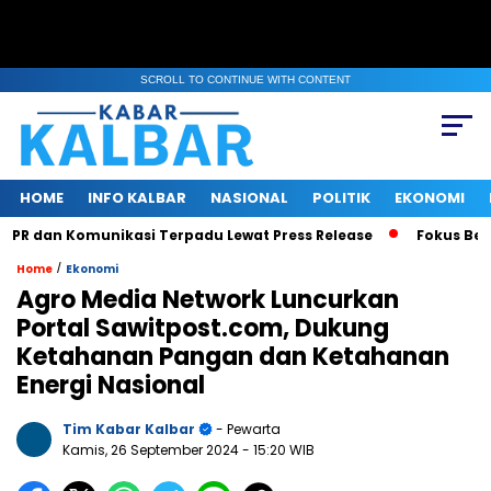
SCROLL TO CONTINUE WITH CONTENT
HOME
INFO KALBAR
NASIONAL
POLITIK
EKONOMI
 dan Komunikasi Terpadu Lewat Press Release
Fokus Benahi 
/
Home
Ekonomi
Agro Media Network Luncurkan
Portal Sawitpost.com, Dukung
Ketahanan Pangan dan Ketahanan
Energi Nasional
Tim Kabar Kalbar
- Pewarta
Kamis, 26 September 2024
- 15:20 WIB