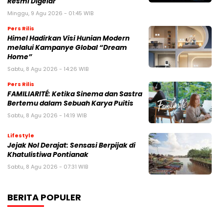
Resmi Digelar
Minggu, 9 Agu 2026 - 01:45 WIB
Pers Rilis
Himel Hadirkan Visi Hunian Modern
melalui Kampanye Global “Dream
Home”
Sabtu, 8 Agu 2026 - 14:26 WIB
Pers Rilis
FAMILIARITÉ: Ketika Sinema dan Sastra
Bertemu dalam Sebuah Karya Puitis
Sabtu, 8 Agu 2026 - 14:19 WIB
Lifestyle
Jejak Nol Derajat: Sensasi Berpijak di
Khatulistiwa Pontianak
Sabtu, 8 Agu 2026 - 07:31 WIB
BERITA POPULER