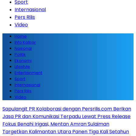
Sport
Internasional
Pers Rilis
Video
Home
Info Kalbar
Nasional
Politik
Ekonomi
Lifestyle
Entertainment
Sport
Internasional
Pers Rilis
Video
Sapulangit PR Kolaborasi dengan Persrilis.com Berikan
Jasa PR dan Komunikasi Terpadu Lewat Press Release
Fokus Benahi Irigasi, Mentan Amran Sulaiman
Targetkan Kalimantan Utara Panen Tiga Kali Setahun