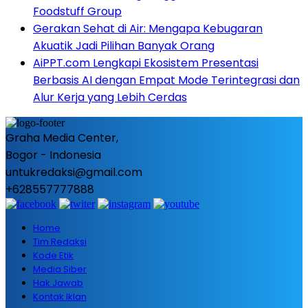
Foodstuff Group
Gerakan Sehat di Air: Mengapa Kebugaran
Akuatik Jadi Pilihan Banyak Orang
AiPPT.com Lengkapi Ekosistem Presentasi
Berbasis AI dengan Empat Mode Terintegrasi dan
Alur Kerja yang Lebih Cerdas
Graha Media Center,
Bogor - Indonesia
untukredaksi@gmail.com
+628557777888
Home
Tim Redaksi
Kode Etik
Media Siber
Hak Jawab
Kontak Iklan