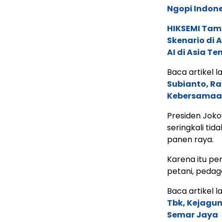
Ngopi Indon
HIKSEMI Tam
Skenario di
AI di Asia T
Baca artikel la
Subianto, R
Kebersamaan
Presiden Joko
seringkali ti
panen raya.
Karena itu pe
petani, peda
Baca artikel la
Tbk, Kejagun
Semar Jaya