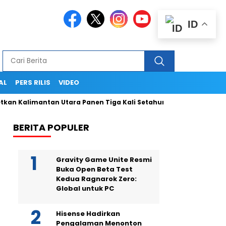
ID
AL
PERS RILIS
VIDEO
limantan Utara Panen Tiga Kali Setahun
Termasuk Dapat Ken
BERITA POPULER
Gravity Game Unite Resmi
Buka Open Beta Test
Kedua Ragnarok Zero:
Global untuk PC
Hisense Hadirkan
Pengalaman Menonton