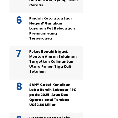
dan Alur Kerja yang Lebih
Cerdas
Pindah Kota atau Luar
Negeri? Gunakan
Layanan Pet Relocation
Premium yang
Terpercaya
Fokus Benahi Irigasi,
Mentan Amran Sulaiman
Targetkan Kalimantan
Utara Panen Tiga Kali
Setahun
SANY Catat Kenaikan
Laba Bersih Sebesar 41%
pada 2025; Arus Kas
Operasional Tembus
US$2,80 Miliar
Gerakan Sehat di Air: