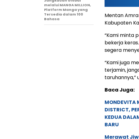
Jangkauan Global
melalui MANGA MILLION,
Platform Manga yang
Tersedia dalam 100
Mentan Amran
Bahasa
Kabupaten Ka
“Kami minta pa
bekerja keras
segera menye
“Kami juga me
terjamin, jan
taruhannya,”
Baca Juga:
MONDEVITA 
DISTRICT, P
KEDUA DALA
BARU
Merawat Jiw