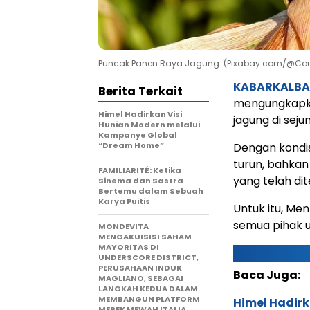
Puncak Panen Raya Jagung. (Pixabay.com/@Cou
KABARKALB
Berita Terkait
mengungkapka
Himel Hadirkan Visi
jagung di sej
Hunian Modern melalui
Kampanye Global
“Dream Home”
Dengan kondis
turun, bahkan
FAMILIARITÉ: Ketika
yang telah di
Sinema dan Sastra
Bertemu dalam Sebuah
Karya Puitis
Untuk itu, Me
semua pihak u
MONDEVITA
MENGAKUISISI SAHAM
MAYORITAS DI
UNDERSCORE DISTRICT,
PERUSAHAAN INDUK
Baca Juga:
MAGLIANO, SEBAGAI
LANGKAH KEDUA DALAM
MEMBANGUN PLATFORM
Himel Hadirk
MEREK MEWAH ITALIA