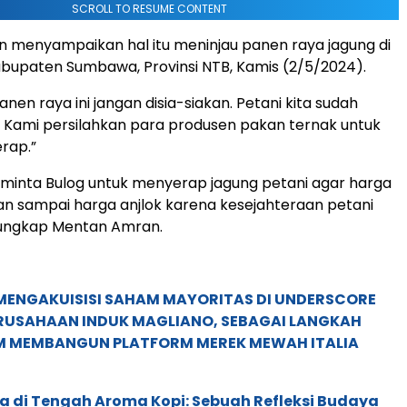
SCROLL TO RESUME CONTENT
 menyampaikan hal itu meninjau panen raya jagung di
bupaten Sumbawa, Provinsi NTB, Kamis (2/5/2024).
nen raya ini jangan disia-siakan. Petani kita sudah
. Kami persilahkan para produsen pakan ternak untuk
rap.”
minta Bulog untuk menyerap jagung petani agar harga
gan sampai harga anjlok karena kesejahteraan petani
 ungkap Mentan Amran.
MENGAKUISISI SAHAM MAYORITAS DI UNDERSCORE
ERUSAHAAN INDUK MAGLIANO, SEBAGAI LANGKAH
M MEMBANGUN PLATFORM MEREK MEWAH ITALIA
a di Tengah Aroma Kopi: Sebuah Refleksi Budaya