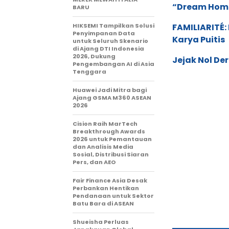
“Dream Hom
BARU
HIKSEMI Tampilkan Solusi
FAMILIARITÉ
Penyimpanan Data
Karya Puitis
untuk Seluruh Skenario
di Ajang DTI Indonesia
2026, Dukung
Jejak Nol De
Pengembangan AI di Asia
Tenggara
Huawei Jadi Mitra bagi
Ajang GSMA M360 ASEAN
2026
Cision Raih MarTech
Breakthrough Awards
2026 untuk Pemantauan
dan Analisis Media
Sosial, Distribusi Siaran
Pers, dan AEO
Fair Finance Asia Desak
Perbankan Hentikan
Pendanaan untuk Sektor
Batu Bara di ASEAN
Shueisha Perluas